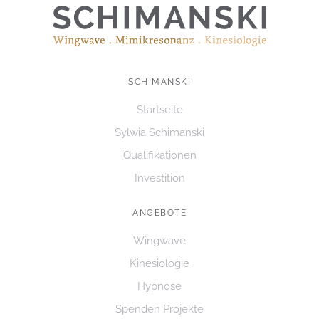
T
E
T
N
I
,
O
N
SCHIMANSKI
N
A
Startseite
V
Sylwia Schimanski
I
Qualifikationen
G
Investition
A
T
ANGEBOTE
I
Wingwave
O
Kinesiologie
N
Hypnose
Spenden Projekte