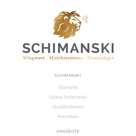
N
S
S
U
I
C
C
H
H
E
T
U
E
N
N
D
SCHIMANSKI
-
A
N
Startseite
N
A
Sylwia Schimanski
S
V
Qualifikationen
I
I
C
Investition
G
H
ANGEBOTE
A