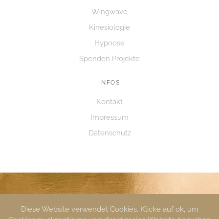
T
Wingwave
E
T
N
Kinesiologie
I
,
O
Hypnose
N
N
Spenden Projekte
A
INFOS
V
I
Kontakt
G
Impressum
A
Datenschutz
T
I
O
N
© 2020 SCHIMANSKI | Design by
ninaJansen Gestaltung
Diese Website verwendet Cookies. Klicke auf ok, um