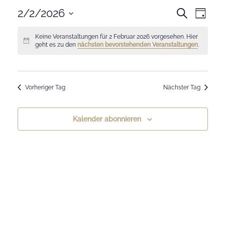
V
2/2/2026
V
Suche
Tag
E
Datum
E
wählen.
Keine Veranstaltungen für 2 Februar 2026 vorgesehen. Hier
R
R
geht es zu den
nächsten bevorstehenden Veranstaltungen
.
A
A
N
N
S
Vorheriger Tag
Nächster Tag
S
T
T
A
Kalender abonnieren
A
L
L
T
T
U
U
N
N
G
G
E
A
N