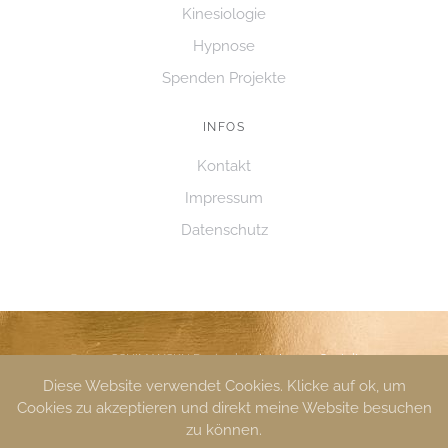
O
Kinesiologie
N
Hypnose
Spenden Projekte
INFOS
Kontakt
Impressum
Datenschutz
© 2020 SCHIMANSKI | Design by
ninaJansen Gestaltung
Diese Website verwendet Cookies. Klicke auf ok, um
Cookies zu akzeptieren und direkt meine Website besuchen
zu können.