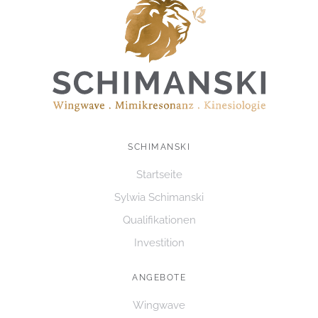
I
N
I
C
G
H
A
T
E
T
N
I
,
O
N
SCHIMANSKI
N
A
Startseite
V
Sylwia Schimanski
I
Qualifikationen
G
Investition
A
T
ANGEBOTE
I
Wingwave